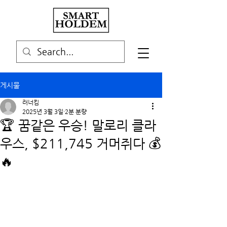
게시물
러너킴
2025년 3월 3일
2분 분량
🏆 꿈같은 우승! 말로리 클라
우스, $211,745 거머쥐다 💰
🔥