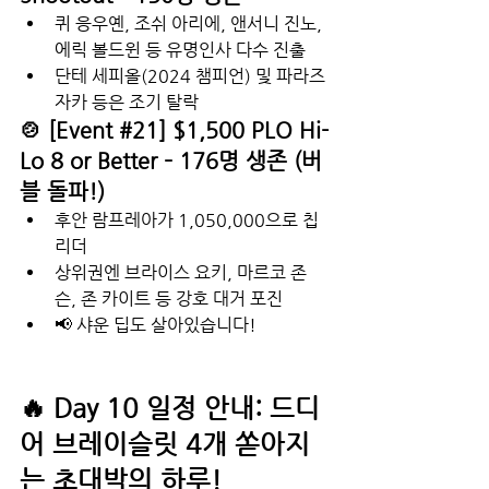
퀴 응우옌, 조쉬 아리에, 앤서니 진노, 
에릭 볼드윈 등 유명인사 다수 진출
단테 세피올(2024 챔피언) 및 파라즈 
자카 등은 조기 탈락
🍲 [Event 
#21
] $1,500 PLO Hi-
Lo 8 or Better – 176명 생존 (버
블 돌파!)
후안 람프레아가 1,050,000으로 칩 
리더
상위권엔 브라이스 요키, 마르코 존
슨, 존 카이트 등 강호 대거 포진
📢 샤운 딥도 살아있습니다!
🔥 Day 10 일정 안내: 드디
어 브레이슬릿 4개 쏟아지
는 초대박의 하루!