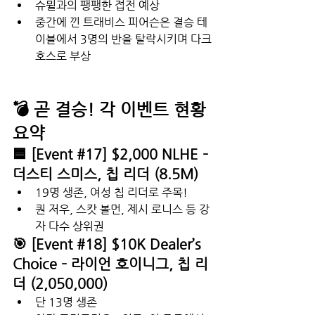
슈뮐과의 팽팽한 접전 예상
중간에 낀 트래비스 피어슨은 결승 테
이블에서 3명의 반을 탈락시키며 다크
호스로 부상
💣 곧 결승! 각 이벤트 현황 
요약
🟦 [Event 
#17
] $2,000 NLHE – 
더스티 스미스, 칩 리더 (8.5M)
19명 생존, 여성 칩 리더로 주목!
퀀 저우, 스캇 볼먼, 제시 로니스 등 강
자 다수 상위권
🎯 [Event 
#18
] $10K Dealer’s 
Choice – 라이언 호이니그, 칩 리
더 (2,050,000)
단 13명 생존