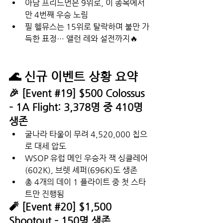
아담 프리드먼은 9위로, 이 종목에서
만 4번째 우승 노림
필 헬뮤스는 15위로 탈락하며 불만 가
득한 표정… 앨런 레와 설전까지🔥
🌊 신규 이벤트 상황 요약
🎉 [Event 
#19
] $500 Colossus 
– 1A Flight: 3,378명 중 410명 
생존
굴나라 타울이 무려 4,520,000 칩으
로 대세 압도
WSOP 유럽 메인 우승자 잭 싱클레어
(602K), 브렛 셰퍼(696K)도 생존
총 4개의 데이 1 플라이트 중 첫 스타
트만 진행됨
🧨 [Event 
#20
] $1,500 
Shootout – 150명 생존