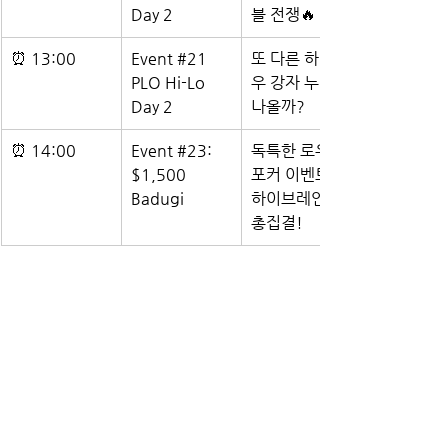
Day 2
블 전쟁🔥
⏰ 13:00
Event 
#21
또 다른 하이로
PLO Hi-Lo 
우 강자 누가 
Day 2
나올까?
⏰ 14:00
Event 
#23
: 
독특한 로우볼 
$1,500 
포커 이벤트, 
Badugi
하이브레인들 
총집결!
🧠 요약 정리 (한눈에 보기)
🥇 이미 우승자: 스타츠, 구티에레즈
⏳ 곧 결승: 글레이저, 램, 슈뮐, 스미
스, 프리드먼 등
📢 신규 참가자 & 스타 생존자: 딥, 응