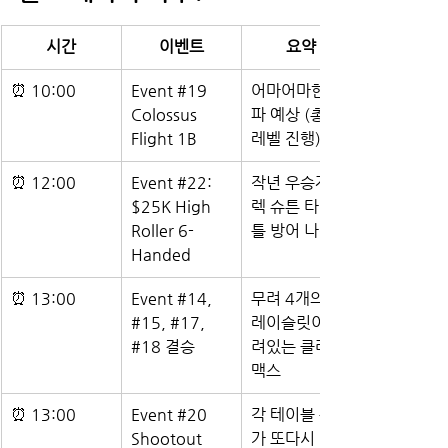
시간
이벤트
요약
⏰ 10:00
Event 
#19
어마어마한 인
Colossus 
파 예상 (총 17
Flight 1B
레벨 진행)
⏰ 12:00
Event 
#22
: 
작년 우승자 브
$25K High 
렉 슈튼 타이
Roller 6-
틀 방어 나선다
Handed
⏰ 13:00
Event 
#14
, 
무려 4개의 브
#15
, 
#17
, 
레이슬릿이 걸
#18
 결승
려있는 클라이
맥스
⏰ 13:00
Event 
#20
각 테이블 승자
Shootout 
가 또다시 테이