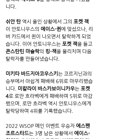
니다.
쉬안 탄
 역시 올인 상황에서 그의 
포켓 잭
이 안토니우스의 
에이스-퀸
에 맞섰으나, 리
버 카드에서 퀸이 나오면서 탈락하게 되었
습니다. 이어 안토니우스는 
포켓 잭
을 들고 
콘스탄틴 마슬락
의 
킹-잭
을 물리치며 다음 
탈락자를 만들어냈습니다.
미키타 바드지아코우스키
는 코르지닌과의 
승부에서 아쉽게 패배해 6위로 마무리했습
니다. 
미칼라이 바스카보이니카우
는 
포켓 
4
로 로만 흐라벡에게 패배하며 5위로 마감
했으며, 로만 흐라벡 역시 안토니우스에게 
탈락당하며 4위를 기록했습니다.
2022 WSOP 메인 이벤트 우승자 
에스펜 
조르스타드
는 3명 남은 상황에서 
에이스-