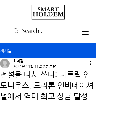
게시물
러너킴
2024년 11월 11일
2분 분량
전설을 다시 쓰다: 파트릭 안
토니우스, 트리톤 인비테이셔
널에서 역대 최고 상금 달성