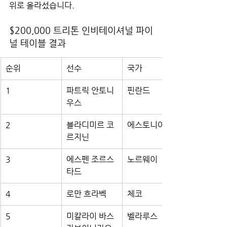
위로 올라섰습니다.
$200,000 트리톤 인비테이셔널 파이
널 테이블 결과
순위
선수
국가
1
파트릭 안토니
핀란드
우스
2
블라디미르 코
에스토니아
르지닌
3
에스펜 조르스
노르웨이
타드
4
로만 흐라벡
체코
5
미칼라이 바스
벨라루스