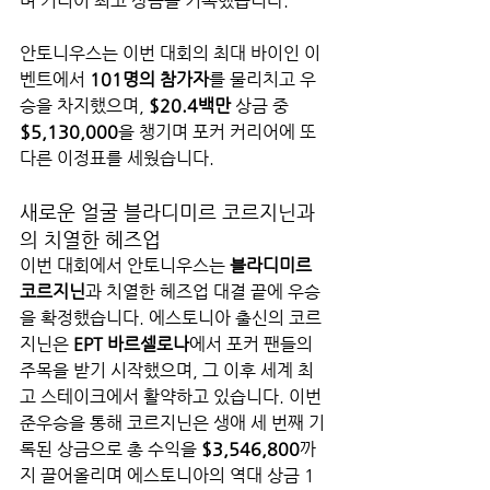
며 커리어 최고 상금을 기록했습니다.
안토니우스는 이번 대회의 최대 바이인 이
벤트에서 
101명의 참가자
를 물리치고 우
승을 차지했으며, 
$20.4백만
 상금 중 
$5,130,000
을 챙기며 포커 커리어에 또 
다른 이정표를 세웠습니다.
새로운 얼굴 블라디미르 코르지닌과
의 치열한 헤즈업
이번 대회에서 안토니우스는 
블라디미르 
코르지닌
과 치열한 헤즈업 대결 끝에 우승
을 확정했습니다. 에스토니아 출신의 코르
지닌은 
EPT 바르셀로나
에서 포커 팬들의 
주목을 받기 시작했으며, 그 이후 세계 최
고 스테이크에서 활약하고 있습니다. 이번 
준우승을 통해 코르지닌은 생애 세 번째 기
록된 상금으로 총 수익을 
$3,546,800
까
지 끌어올리며 에스토니아의 역대 상금 1