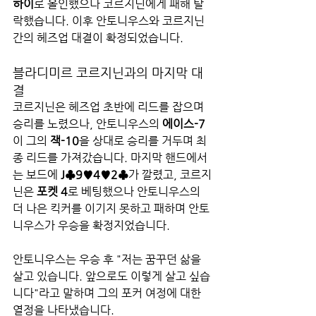
하이
로 올인했으나 코르지닌에게 패해 탈
락했습니다. 이후 안토니우스와 코르지닌 
간의 헤즈업 대결이 확정되었습니다.
블라디미르 코르지닌과의 마지막 대
결
코르지닌은 헤즈업 초반에 리드를 잡으며 
승리를 노렸으나, 안토니우스의 
에이스-7
이 그의 
잭-10
을 상대로 승리를 거두며 최
종 리드를 가져갔습니다. 마지막 핸드에서
는 보드에 
J♣9♥4♥2♣
가 깔렸고, 코르지
닌은 
포켓 4
로 베팅했으나 안토니우스의 
더 나은 킥커를 이기지 못하고 패하며 안토
니우스가 우승을 확정지었습니다.
안토니우스는 우승 후 "저는 꿈꾸던 삶을 
살고 있습니다. 앞으로도 이렇게 살고 싶습
니다"라고 말하며 그의 포커 여정에 대한 
열정을 나타냈습니다.