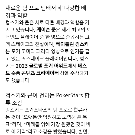
새로운 팀 프로 앰배서더: 다양한 배
경과 역할
컴스키와 쿤은 서로 다른 배경과 역할을 가
지고 있습니다. 
제이슨 쿤
은 세계 최고의 토
너먼트 플레이어 중 한 명으로 손꼽히는 고
액 스테이크의 전설이며, 
케이틀린 컴스키
는 포커 코미디 패러디 영상으로 인기를 끌
고 있는 저스테이크 플레이어입니다. 컴스
키는 
2023 글로벌 포커 어워드
에서 
베스
트 숏폼 콘텐츠 크리에이터
 상을 수상하기
도 했습니다.
컴스키와 쿤이 전하는 PokerStars 합
류 소감
컴스키는 포커스타즈의 팀 프로로 합류하
는 것이 "오랫동안 염원하고 노력해 온 목
표"라며, "미래를 위해 가장 원했던 것이 바
로 이 자리"라고 소감을 밝혔습니다. 반면, 