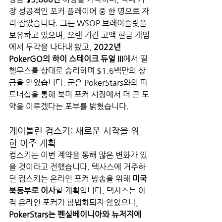
장 성공적인 포커 플레이어 중 한 명으로 자
리 잡았습니다. 그는 WSOP 브레이슬릿을 
보유하고 있으며, 오랜 기간 고액 현금 게임
에서 두각을 나타내 왔고, 
2022년 
PokerGO의 하이 스테이크 듀얼 III
에서 필 
헬무스를 상대로 승리하며 $1.6백만의 상
금을 얻었습니다. 쿤은 PokerStars와의 파
트너십을 통해 북미 포커 시장에서 더 큰 도
약을 이루겠다는 포부를 밝혔습니다.
케이틀린 컴스키: 새로운 시작을 위
한 이주 계획
컴스키는 이번 계약을 통해 많은 변화가 있
을 것이라고 전했습니다. 텍사스에 거주하
던 컴스키는 온라인 포커 방송을 위해 
미국 
북동부로 이사
할 계획입니다. 텍사스는 아
직 온라인 포커가 합법화되지 않았으나, 
PokerStars는 펜실베이니아와 뉴저지에