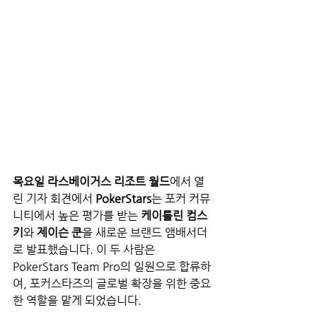
목요일 라스베이거스 리조트 월드
에서 열
린 기자 회견에서 
PokerStars
는 포커 커뮤
니티에서 높은 평가를 받는 
케이틀린 컴스
키
와 
제이슨 쿤
을 새로운 브랜드 앰배서더
로 발표했습니다. 이 두 사람은 
PokerStars Team Pro의 일원으로 합류하
여, 포커스타즈의 글로벌 확장을 위한 중요
한 역할을 맡게 되었습니다.