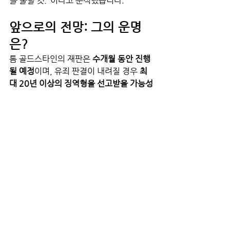
을 울릴 것."
이라고 분석했습니다.
앞으로의 전망: 그의 운명
은?
톰 골드스타인의 재판은 
수개월 동안 진행
될 예정
이며, 유죄 판결이 내려질 경우 
최
대 20년 이상의 징역형을 선고받을 가능성
도
 있습니다.
한편, 
포커 테이블로의 복귀 여부도 불투명
합니다. 법원의 판결이 나올 때까지는 
모든 
형태의 도박 활동이 금지
된 상태이며, 만약 
유죄가 확정된다면 포커계에서도 사실상 
퇴출될 가능성이 높습니다.
그는 과연 법정에서 무죄를 입증할 수 있을
까요?
아니면 포커와 법률 세계에서 영원히 
사라지게 될까요?