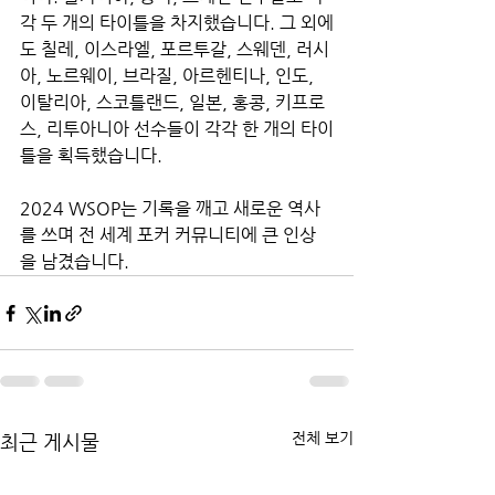
각 두 개의 타이틀을 차지했습니다. 그 외에
도 칠레, 이스라엘, 포르투갈, 스웨덴, 러시
아, 노르웨이, 브라질, 아르헨티나, 인도, 
이탈리아, 스코틀랜드, 일본, 홍콩, 키프로
스, 리투아니아 선수들이 각각 한 개의 타이
틀을 획득했습니다.
2024 WSOP는 기록을 깨고 새로운 역사
를 쓰며 전 세계 포커 커뮤니티에 큰 인상
을 남겼습니다.
전체 보기
최근 게시물