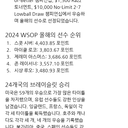
or-Better 챔피언십, $1,500 Razz 
토너먼트, $10,000 No-Limit 2-7 
Lowball Draw 챔피언십에서 우승하
며 올해의 선수로 선정되었습니다.
2024 WSOP 올해의 선수 순위
스콧 시버: 4,403.85 포인트
마이클 로코: 3,803.67 포인트
제레미 아스머스: 3,686.60 포인트
존 레이서너: 3,557.10 포인트
시샹 루오: 3,480.93 포인트
24개국의 브레이슬릿 승리
미국은 59개의 우승으로 가장 많은 타이틀
을 차지했으며, 유럽 선수들도 강한 인상을 
남겼습니다. 잉글랜드, 프랑스, 독일이 각
각 세 타이틀을 획득했습니다. 호주와 캐나
다도 각각 세 개, 네 개의 우승을 기록했습
니다. 불가리아, 중국, 스페인 선수들도 각