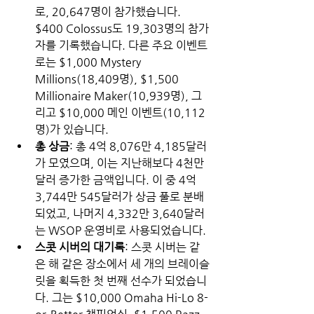
로, 20,647명이 참가했습니다. 
$400 Colossus도 19,303명의 참가
자를 기록했습니다. 다른 주요 이벤트
로는 $1,000 Mystery 
Millions(18,409명), $1,500 
Millionaire Maker(10,939명), 그
리고 $10,000 메인 이벤트(10,112
명)가 있습니다.
총 상금
: 총 4억 8,076만 4,185달러
가 모였으며, 이는 지난해보다 4천만 
달러 증가한 금액입니다. 이 중 4억 
3,744만 545달러가 상금 풀로 분배
되었고, 나머지 4,332만 3,640달러
는 WSOP 운영비로 사용되었습니다.
스콧 시버의 대기록
: 스콧 시버는 같
은 해 같은 장소에서 세 개의 브레이슬
릿을 획득한 첫 번째 선수가 되었습니
다. 그는 $10,000 Omaha Hi-Lo 8-