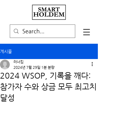
게시물
러너킴
2024년 7월 29일
1분 분량
2024 WSOP, 기록을 깨다:
참가자 수와 상금 모두 최고치
달성