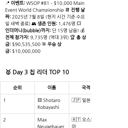
📍 
이벤트:
 WSOP 
#81
 – $10,000 Main 
Event World Championship 📆 
진행 날
짜:
 2025년 7월 8일 (현지 시간 기준 수요
일 새벽 종료) 👥 
생존 인원:
 1,476명 💥 
인더머니(bubble)까지:
 단 15명 남음! 💰 
전체 참가자:
 9,735명 (역대 3위) 🏆 
총 상
금:
 $90,535,500 🎯 
우승 상
금:
 $10,000,000
🥇 Day 3 칩 리더 TOP 10
순위
이름
국적
1
🟨 Shotaro 
🇯🇵 일본
Kobayashi
2
Max 
🇦🇹 오스트리
Neugebauer
아