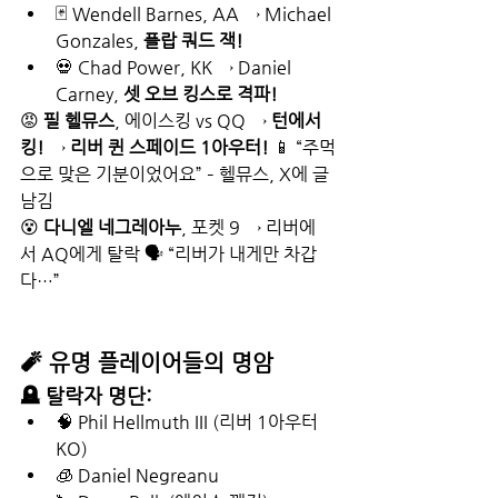
🃏 Wendell Barnes, AA → Michael 
Gonzales, 
플랍 쿼드 잭!
💀 Chad Power, KK → Daniel 
Carney, 
셋 오브 킹스로 격파!
😡 
필 헬뮤스
, 에이스킹 vs QQ → 
턴에서 
킹!
 → 
리버 퀸 스페이드 1아우터!
 📱 “주먹
으로 맞은 기분이었어요” – 헬뮤스, X에 글 
남김
😵 
다니엘 네그레아누
, 포켓 9 → 리버에
서 AQ에게 탈락 🗣 “리버가 내게만 차갑
다…”
🧨 유명 플레이어들의 명암
🪦 탈락자 명단:
🧠 Phil Hellmuth III (리버 1아우터 
KO)
🧊 Daniel Negreanu