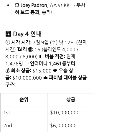
💥 
Joey Padron
, AA vs KK → 
무사
히 보드 통과
, 승리!
🧮 Day 4 안내
🕛 
시작 시각:
 7월 9일 (수) 낮 12시 (현지 
시간) 📶 
레벨:
 16 (블라인드 4,000 / 
8,000 / 8,000) 💵 
버블 직전:
 현재 
1,476명 → 
인더머니 1,461등부터
💰 
최소 상금:
 $15,000 👑 
우승 상
금:
 $10,000,000 💼 
파이널 테이블 상금 
구조:
순위
상금
1st
$10,000,000
2nd
$6,000,000