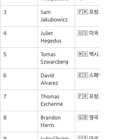
3
Sam 
🇫🇷 프랑스
Jakubowicz
4
Juliet 
🇺🇸 미국
Hegedus
5
Tomas 
🇲🇽 멕시코
Szwarcberg
6
David 
🇪🇸 스페인
Alvarez
7
Thomas 
🇫🇷 프랑스
Eychenne
8
Brandon 
🇬🇧 영국
Harris
9
Luke Chung
🇺🇸 미국