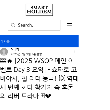
게시물
러너킴
2025년 7월 9일
2분 분량
🎰🔥 [2025 WSOP 메인 이
벤트 Day 3 요약] - 쇼타로 고
바야시, 칩 리더 등극! 💥 역대
세 번째 최다 참가자 속 혼돈
의 리버 드라마 🃏💔