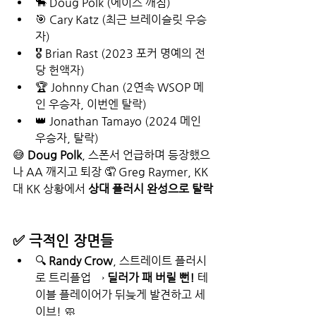
🐂 Doug Polk (에이스 깨짐)
🎯 Cary Katz (최근 브레이슬릿 우승
자)
🎖 Brian Rast (2023 포커 명예의 전
당 헌액자)
🏆 Johnny Chan (2연속 WSOP 메
인 우승자, 이번엔 탈락)
👑 Jonathan Tamayo (2024 메인 
우승자, 탈락)
😅 
Doug Polk
, 스폰서 언급하며 등장했으
나 AA 깨지고 퇴장 🤦 Greg Raymer, KK 
대 KK 상황에서 
상대 플러시 완성으로 탈락
✅ 극적인 장면들
🔍 
Randy Crow
, 스트레이트 플러시
로 트리플업 → 
딜러가 패 버릴 뻔!
 테
이블 플레이어가 뒤늦게 발견하고 세
이브! 🧼