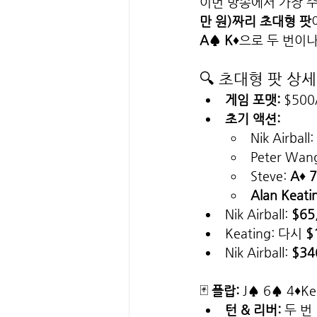
이번 방송에서 가장 
만 원)짜리 초대형 팟
A♠ K♦
으로 두 번이나
🔍 초대형 팟 상
게임 포맷:
 $50
초기 액션:
Nik Airball: 
Peter Wang
Steve: 
A♦ 
Alan Keati
Nik Airball: 
$65
Keating: 다시 
$
Nik Airball: 
$34
🃏 
플랍:
 J♠ 6♠ 4♦Ke
턴 & 리버:
 두 번