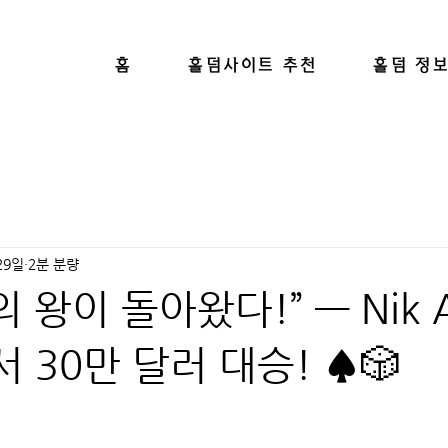
홈
홀덤사이트 추천
홀덤 정
29일
2분 분량
A의 왕이 돌아왔다!” — Nik Ai
30만 달러 대승! ♠️🎲