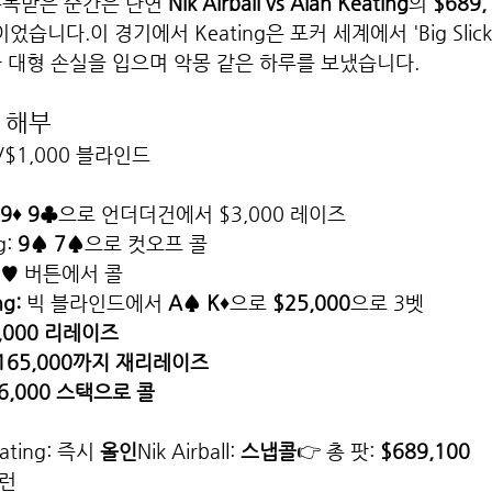
주목받은 순간은 단연 
Nik Airball vs Alan Keating
의 
$689,
이었습니다.이 경기에서 Keating은 포커 세계에서 'Big Slic
 대형 손실을 입으며 악몽 같은 하루를 보냈습니다.
세 해부
0/$1,000 블라인드
9♦ 9♣
으로 언더더건에서 $3,000 레이즈
: 
9♠ 7♠
으로 컷오프 콜
7♥
 버튼에서 콜
ng:
 빅 블라인드에서 
A♠ K♦
으로 
$25,000
으로 3벳
,000 리레이즈
165,000까지 재리레이즈
6,000 스택으로 콜
ating: 즉시 
올인
Nik Airball: 
스냅콜
👉 총 팟: 
$689,100
 런