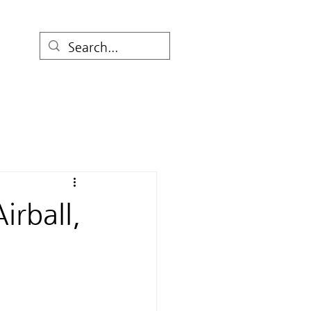
보
rball,