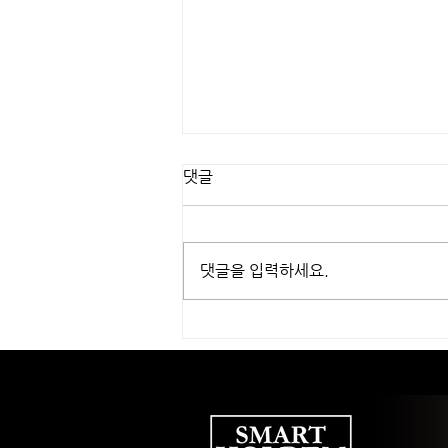
댓글
댓글을 입력하세요.
🃏🔥 “WSOP 전설들의 충돌!” –
미즈라치 vs. 카브렐, 베네시안
캐시게임 혈투 전말 🔥🃏