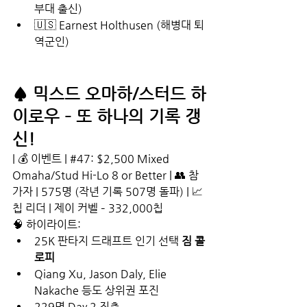
부대 출신)
🇺🇸 Earnest Holthusen (해병대 퇴
역군인)
♠️ 믹스드 오마하/스터드 하
이로우 – 또 하나의 기록 갱
신!
| 💰 이벤트 | 
#47
: $2,500 Mixed 
Omaha/Stud Hi-Lo 8 or Better | 👥 참
가자 | 575명 (작년 기록 507명 돌파) | 📈 
칩 리더 | 제이 커벨 – 332,000칩
🧠 하이라이트:
25K 판타지 드래프트 인기 선택 
짐 콜
로피
Qiang Xu, Jason Daly, Elie 
Nakache 등도 상위권 포진
229명 Day 2 진출