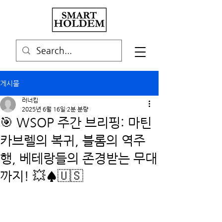
게시물
러너킴
2025년 6월 16일
2분 분량
🎯 WSOP 주간 브리핑: 마틴
카브렐의 복귀, 블롬의 역주
행, 베테랑들의 존경받는 무대
까지! 💥♠️🇺🇸