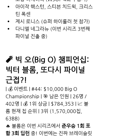
아이작 핵스턴, 스티븐 치드윅, 크리스
틴 폭센
제시 로니스 (슈퍼 하이롤러 첫 참가)
다니엘 네그라뉴 (이번 시리즈 3번째 
파이널 진출 중)
🧨 빅 오(Big O) 챔피언십: 
빅터 블롬, 또다시 파이널 
근접?!
| 💰 이벤트 | 
#44
: $10,000 Big O 
Championship | 🎯 남은 인원 | 26명 / 
402명 | 💰 1위 상금 | $784,353 | 📈 블
롬 현재 칩 순위 | 3위 (1,570,000칩, 
63BB)
🔥 블롬은 이번 시리즈에서 
준우승 1회 포
함 3회 딥런
 중! 이번에는 진짜 브레이슬릿