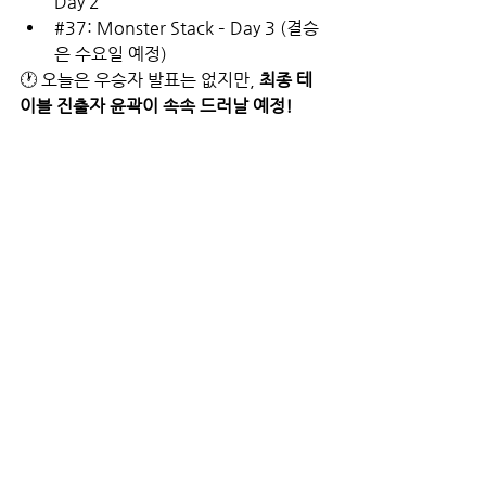
Day 2
#37
: Monster Stack – Day 3 (결승
은 수요일 예정)
🕐 오늘은 우승자 발표는 없지만, 
최종 테
이블 진출자 윤곽이 속속 드러날 예정!
🧩 정리하며 – WSOP는 지
금이 ‘정점’입니다
✅ 하이롤러의 엘리트 전쟁 ✅ 블롬, 네그라
뉴, 카브렐, 슈퍼스타 모두 한 자리에 ✅ 포
커와 존경이 만나는 베테랑 이벤트 ✅ 믹스
드 게임과 클래식 포커의 향연
🎙️ 계속되는 2025 WSOP, 스마트홀덤은 
내일도 가장 빠르고 가장 깊이 있는 소식으
로 찾아옵니다! 
"Shuffle up and 
deal!"
 🃏🔥