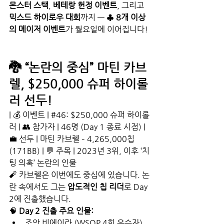
몬스터 스택
, 
베테랑 헌정 이벤트
, 그리고 
믹스드 하이로우 대회
까지 — ♣️ 
8개 이상
의 메이저 이벤트
가 월요일에 이어집니다!
🐉 “논란의 중심” 마틴 카브
렐, $250,000 슈퍼 하이롤
러 선두!
| 💰 이벤트 | 
#46
: $250,000 슈퍼 하이롤
러 | 👥 참가자 | 46명 (Day 1 종료 시점) | 
💼 선두 | 마틴 카브렐 – 4,265,000칩 
(171BB) | 💬 주목 | 2023년 3위, 이후 ‘치
팅 의혹’ 논란의 인물
🧨 카브렐은 이번에도 중심에 있습니다. 논
란 속에서도 그는 
압도적인 칩 리더
로 Day 
2에 진출했습니다.
🧠 
Day 2 진출 주요 인물:
조앙 비에이라 (WSOP 4회 우승자)